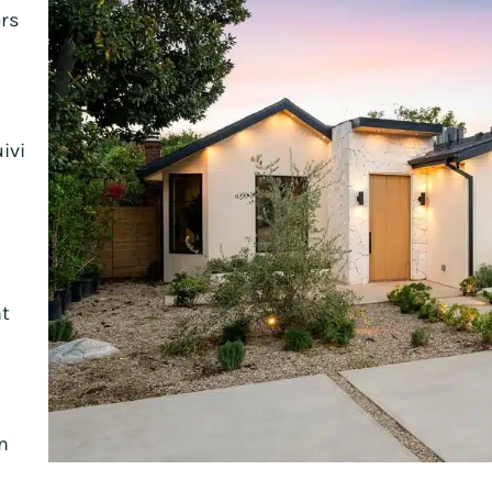
ers
ivi
t
n