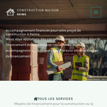
Aller
au
contenu
Accompagnement financier pour votre projet de
construction à Reims
Nous vous apportons des conseils et une orientation pour le
financement de votre maison neuve. Nous vous
accompagnons dans le montage et le suivi de votre dossier
de financement.
TOUS LES SERVICES
Moyens de financement pour la construction ou la