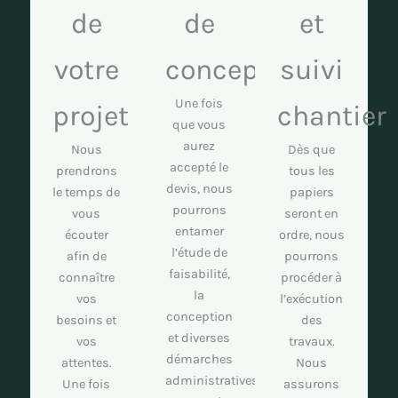
de
de
et
votre
conception
suivi
Une fois
projet
chantier
que vous
aurez
Nous
Dès que
accepté le
prendrons
tous les
devis, nous
le temps de
papiers
pourrons
vous
seront en
entamer
écouter
ordre, nous
l’étude de
afin de
pourrons
faisabilité,
connaître
procéder à
la
vos
l’exécution
conception
besoins et
des
et diverses
vos
travaux.
démarches
attentes.
Nous
administratives,
Une fois
assurons