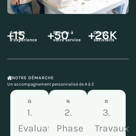
+15
+50
+26K
Années
Experts à
Clients
d’expérience
votre service
satisfaits
NOTRE DÉMARCHE
Un accompagnement personnalisé de A à Z
1.
2.
3.
Evaluation
Phase
Travaux