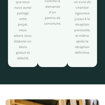
comme la
que vous
un suivi de
demande
nous aurez
chantier
d’un
partagé
rigoureux
permis de
votre
jusqu’à la
construire.
projet,
réception
nous
provisoire,
allons vous
et même
élaborer un
après la
devis
réception
gratuit et
définitive.
détaillé.